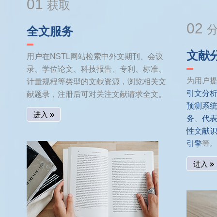
01
获取
02
全文服务
文献
用户在NSTL网站检索中外文期刊、会议
录、学位论文、科技报告、专利、标准、
为用户
计量规程等类型的文献资源，浏览相关文
引文分
献题录，注册后可对关注文献请求全文。
预测系
进入
务
、
代
性文献
引擎
等
进入