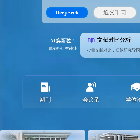
DeepSeek
通义千问
文献对比分析
AI焕新啦！
赋能科研智能体
批量文献对比，归纳研究异同
期刊
学位
会议录