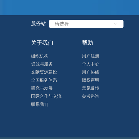
在科技部、财政部大力支持下，在理事会的领导下
水平科技自立自强、引领发展新质生产力对科技文
伐，加强数字资源建设，强化重点领域文献保障，
服务站
请选择
技语料库构建，加强数据资产管理，深化人工智能
优化覆盖全国的“1+9+N”文献信息服务体系，加
关于我们
帮助
的产业信息服务，提升NSTL整体服务效能。202
组织机构
用户注册
定国民经济和社会发展第十五个五年规划的建议》
资源与服务
个人中心
平科技自立自强、引领发展新质生产力，加快推进
文献资源建设
用户热线
资源数字化建设，大力推进科技文献数据体系构建
全国服务体系
版权声明
设施和科技语料库，推动人工智能在资源建设、数
研究与发展
意见反馈
升面向科技创新、产业创新和政府决策的科技信息
国际合作与交流
参考咨询
设现代化产业体系发挥战略支撑作用。 中心许倞主任 许倞主任还向理事会报告了中心“十
联系我们
五五”规划编制工作进展。他指出中心高度重视未来发
做好“十四五”规划收官工作的基础上，全力开展“十
作方案，组建了规划编制的顾问组、专家组、总体组