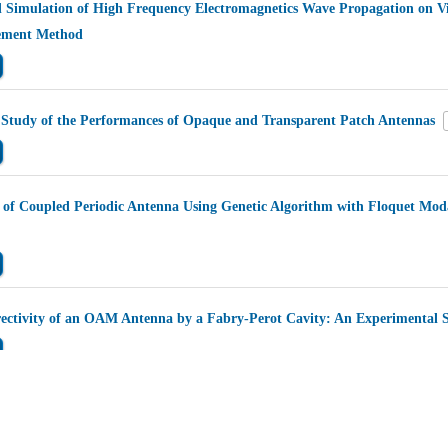
 Simulation of High Frequency Electromagnetics Wave Propagation on V
lement Method
Study of the Performances of Opaque and Transparent Patch Antennas
 of Coupled Periodic Antenna Using Genetic Algorithm with Floquet Moda
ectivity of an OAM Antenna by a Fabry-Perot Cavity: An Experimental 
arbon Nanotube Antenna in Nanoscale Range
OA