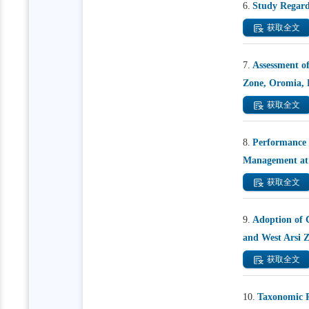
6.
Study Regardi
获取全文
7.
Assessment of
Zone, Oromia, 
获取全文
8.
Performance 
Management at 
获取全文
9.
Adoption of 
and West Arsi 
获取全文
10.
Taxonomic Re