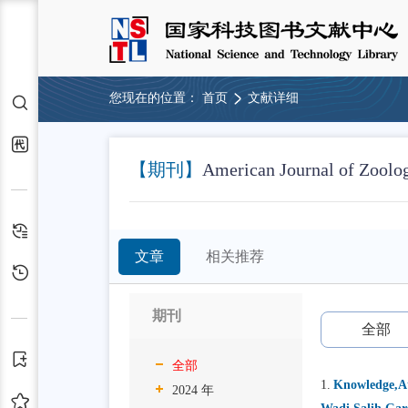
您现在的位置：
首页
文献详细
检索
代查代借
【期刊】
American Journal of Zoolo
检索历史
文章
相关推荐
浏览历史
期刊
全部
订阅
全部
1.
Knowledge,At
2024 年
收藏