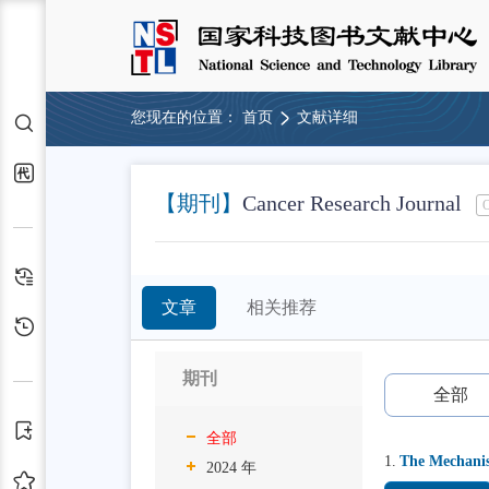
您现在的位置：
首页
文献详细
检索
代查代借
【期刊】
Cancer Research Journal
检索历史
文章
相关推荐
浏览历史
期刊
全部
订阅
全部
1.
The Mechanis
2024 年
收藏