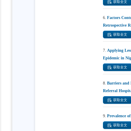
获取全文
6.
Factors Contr
Retrospective R
获取全文
7.
Applying Les
Epidemic in Nig
获取全文
8.
Barriers and 
Referral Hospit
获取全文
9.
Prevalence o
获取全文