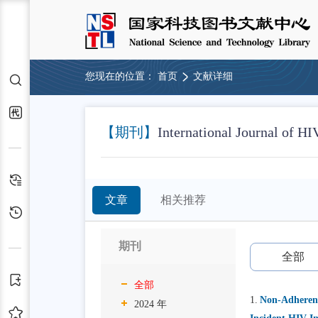
您现在的位置：
首页
文献详细
检索
代查代借
【期刊】
International Journal of H
检索历史
文章
相关推荐
浏览历史
期刊
全部
订阅
全部
1.
Non-Adherenc
2024 年
收藏