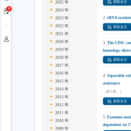
获取全文
2025 年
0
2024 年
申请单
2.
tRNA syntheta
2023 年
2022 年
获取全文
2021 年
个人中心
2020 年
3.
The LINC com
2019 年
homology-direct
2018 年
获取全文
2017 年
2016 年
4.
Separable ro
2015 年
assistance
2014 年
- 被引量：1
2013 年
获取全文
2012 年
2011 年
5.
Exosome-medi
2010 年
dependent on 5′
2009 年