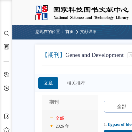
您现在的位置：
首页
文献详细
检索
代查代借
【期刊】
Genes and Development
N
检索历史
文章
相关推荐
浏览历史
期刊
全部
订阅
全部
1.
Bypass of bl
2026 年
收藏