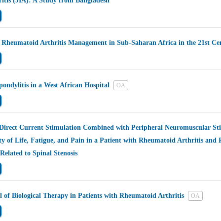
ritis (JIA): A Study from Bangladesh
f Rheumatoid Arthritis Management in Sub-Saharan Africa in the 21st Ce
ondylitis in a West African Hospital
OA
 Direct Current Stimulation Combined with Peripheral Neuromuscular St
y of Life, Fatigue, and Pain in a Patient with Rheumatoid Arthritis and 
Related to Spinal Stenosis
 of Biological Therapy in Patients with Rheumatoid Arthritis
OA