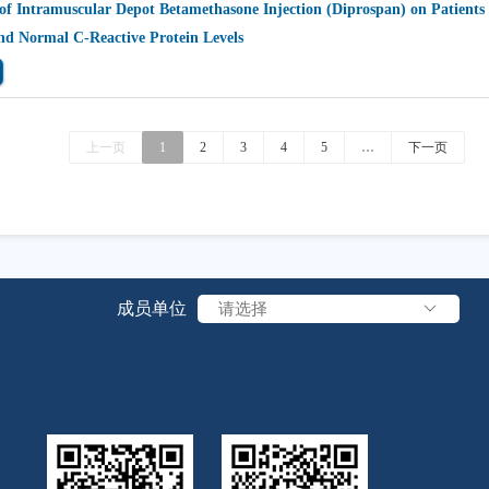
of Intramuscular Depot Betamethasone Injection (Diprospan) on Patients
nd Normal C-Reactive Protein Levels
上一页
1
2
3
4
5
…
下一页
成员单位
请选择