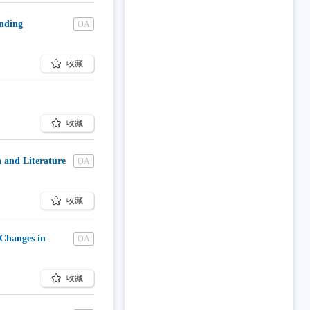
ending
OA
收藏
收藏
a and Literature
OA
收藏
 Changes in
OA
收藏