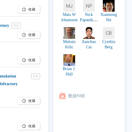
收藏
Mats W
Nick
Xianming
Johansson
Papanikola
Shi
ou
ntury
OA
收藏
Muhsin
Jianchao
Cynthia
Kilic
Cai
Berg
收藏
Brian J.
Hall
imulation
OA
Refractory
数据纠错
收藏
收藏