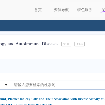
资源导航
特色服务
A
首页
logy and Autoimmune Diseases
NSTL
Online
|
unt, Platelet Indices, CRP and Their Association with Disease Activity of 