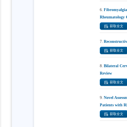
6.
Fibromyalgia
Rheumatology C
获取全文
7.
Reconstructiv
获取全文
8.
Bilateral Ce
Review
获取全文
9.
Novel Assess
Patients with R
获取全文