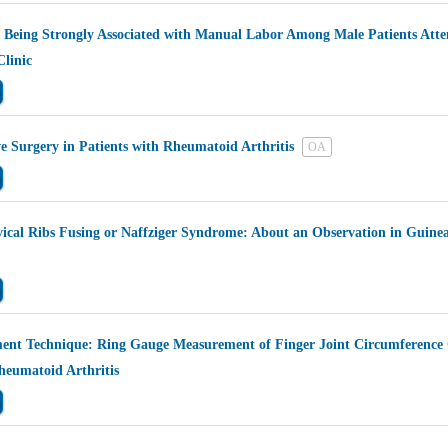
 Being Strongly Associated with Manual Labor Among Male Patients Att
linic
e Surgery in Patients with Rheumatoid Arthritis
OA
rvical Ribs Fusing or Naffziger Syndrome: About an Observation in Guine
ment Technique: Ring Gauge Measurement of Finger Joint Circumference
heumatoid Arthritis