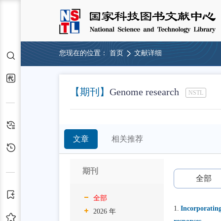
您现在的位置：
首页
文献详细
检索
代查代借
【期刊】
Genome research
NSTL
检索历史
文章
相关推荐
浏览历史
期刊
全部
订阅
全部
1.
Incorporating
2026 年
收藏