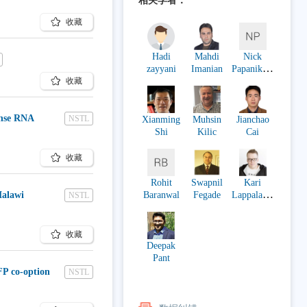
相关学者：
收藏
Hadi
Mahdi
Nick
zayyani
Imanian
Papanikola
收藏
ou
ense RNA
NSTL
Xianming
Muhsin
Jianchao
Shi
Kilic
Cai
收藏
Rohit
Swapnil
Kari
Malawi
Baranwal
Fegade
Lappalaine
NSTL
n
收藏
Deepak
Pant
FP co-option
NSTL