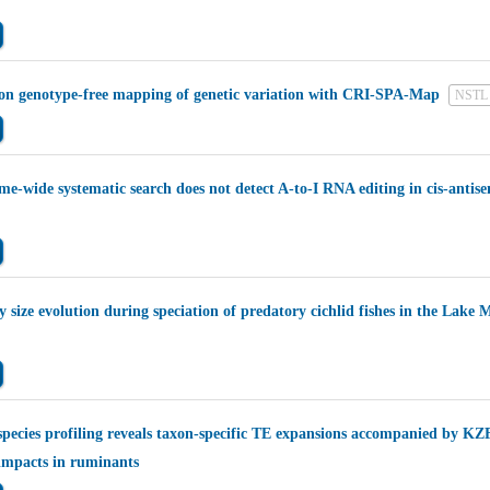
ion genotype-free mapping of genetic variation with CRI-SPA-Map
NSTL
me-wide systematic search does not detect A-to-I RNA editing in cis-antis
size evolution during speciation of predatory cichlid fishes in the Lake 
species profiling reveals taxon-specific TE expansions accompanied by KZ
impacts in ruminants