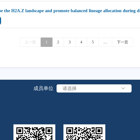
pe the H2A.Z landscape and promote balanced lineage allocation during di
上一页
1
2
3
4
5
…
下一页
成员单位
请选择