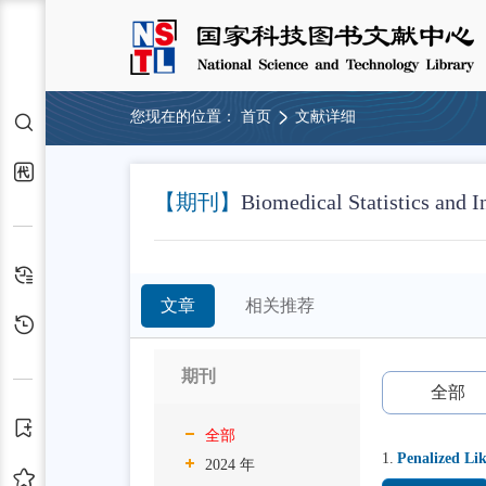
您现在的位置：
首页
文献详细
检索
代查代借
【期刊】
Biomedical Statistics and I
检索历史
文章
相关推荐
浏览历史
期刊
全部
订阅
全部
1.
Penalized Li
2024 年
收藏