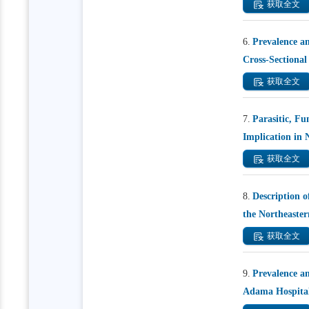
获取全文
6.
Prevalence a
Cross-Sectiona
获取全文
7.
Parasitic, Fu
Implication in 
获取全文
8.
Description o
the Northeaster
获取全文
9.
Prevalence a
Adama Hospital