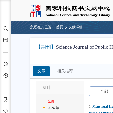
您现在的位置：
首页
文献详细
检索
代查代借
【期刊】
Science Journal of Public H
检索历史
文章
相关推荐
浏览历史
期刊
全部
订阅
全部
1.
Menstrual Hy
2024 年
收藏