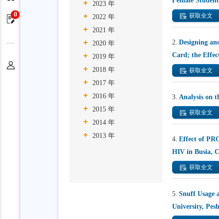
Female Students
2023 年
0
获取全文
2022 年
申请单
2021 年
2.
Designing an
2020 年
Card; the Effec
2019 年
个人中心
2018 年
获取全文
2017 年
2016 年
3.
Analysis on 
2015 年
获取全文
2014 年
2013 年
4.
Effect of P
HIV in Busia, 
获取全文
5.
Snuff Usage 
University, Pes